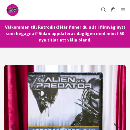
Välkommen till Retrodisk! Här finner du allt i filmväg nytt
som begagnat! Sidan uppdateras dagligen med minst 50
nya titlar att välja bland.