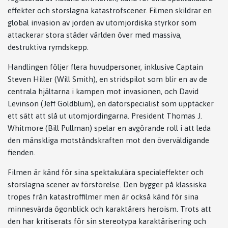
effekter och storslagna katastrofscener. Filmen skildrar en
global invasion av jorden av utomjordiska styrkor som
attackerar stora städer världen över med massiva,
destruktiva rymdskepp.
Handlingen följer flera huvudpersoner, inklusive Captain
Steven Hiller (Will Smith), en stridspilot som blir en av de
centrala hjältarna i kampen mot invasionen, och David
Levinson (Jeff Goldblum), en datorspecialist som upptäcker
ett sätt att slå ut utomjordingarna. President Thomas J.
Whitmore (Bill Pullman) spelar en avgörande roll i att leda
den mänskliga motståndskraften mot den överväldigande
fienden.
Filmen är känd för sina spektakulära specialeffekter och
storslagna scener av förstörelse. Den bygger på klassiska
tropes från katastroffilmer men är också känd för sina
minnesvärda ögonblick och karaktärers heroism. Trots att
den har kritiserats för sin stereotypa karaktärisering och