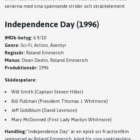
serierna med sina spännande strider och skräckelement.
Independence Day (1996)
IMDb-betyg:
6.9/10
Genre:
Sci-Fi, Action, Äventyr
Regissör:
Roland Emmerich
Manus:
Dean Devlin, Roland Emmerich
Produktionsår:
1996
Skådespelare:
Will Smith (Captain Steven Hiller)
Bill Pullman (President Thomas J. Whitmore)
Jeff Goldblum (David Levinson)
Mary McDonnell (First Lady Marilyn Whitmore)
Handling:
"Independence Day" är en episk sci-fi-actionfilm
regisserad av Roland Emmerich, känd för sina spektakulära