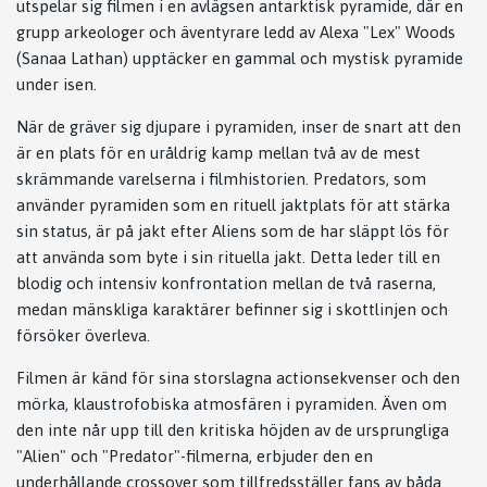
utspelar sig filmen i en avlägsen antarktisk pyramide, där en
grupp arkeologer och äventyrare ledd av Alexa "Lex" Woods
(Sanaa Lathan) upptäcker en gammal och mystisk pyramide
under isen.
När de gräver sig djupare i pyramiden, inser de snart att den
är en plats för en uråldrig kamp mellan två av de mest
skrämmande varelserna i filmhistorien. Predators, som
använder pyramiden som en rituell jaktplats för att stärka
sin status, är på jakt efter Aliens som de har släppt lös för
att använda som byte i sin rituella jakt. Detta leder till en
blodig och intensiv konfrontation mellan de två raserna,
medan mänskliga karaktärer befinner sig i skottlinjen och
försöker överleva.
Filmen är känd för sina storslagna actionsekvenser och den
mörka, klaustrofobiska atmosfären i pyramiden. Även om
den inte når upp till den kritiska höjden av de ursprungliga
"Alien" och "Predator"-filmerna, erbjuder den en
underhållande crossover som tillfredsställer fans av båda