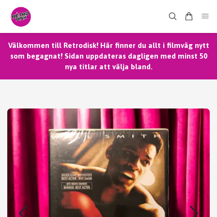
Välkommen till Retrodisk! Här finner du allt i filmväg nytt
som begagnat! Sidan uppdateras dagligen med minst 50
nya titlar att välja bland.