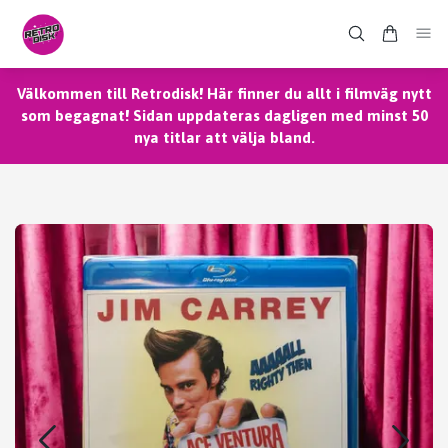
Välkommen till Retrodisk! Här finner du allt i filmväg nytt
som begagnat! Sidan uppdateras dagligen med minst 50
nya titlar att välja bland.