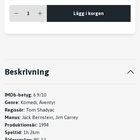
Lägg i korgen
Beskrivning
IMDb-betyg:
6.9/10
Genre:
Komedi, Äventyr
Regissör:
Tom Shadyac
Manus:
Jack Bernstein, Jim Carrey
Produktionsår:
1994
Speltid:
1h 26m
Åldersgräns:
PG-13