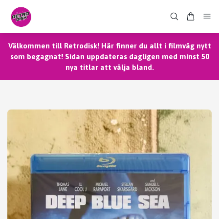
Välkommen till Retrodisk! Här finner du allt i filmväg nytt
som begagnat! Sidan uppdateras dagligen med minst 50
nya titlar att välja bland.