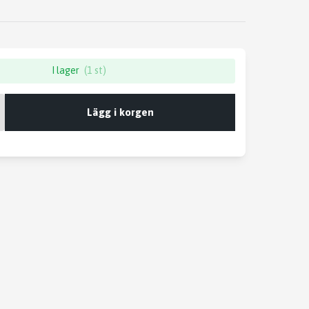
I lager
(1 st)
Lägg i korgen