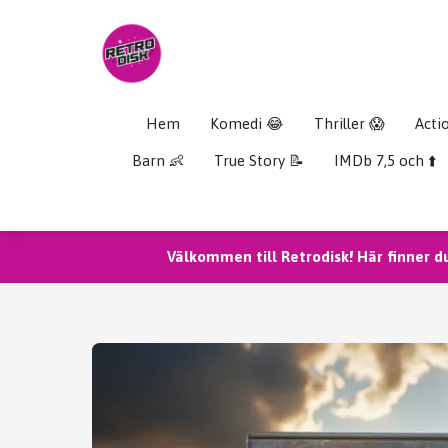
Hem
Komedi 😂
Thriller 😱
Acti
Barn 👶
True Story 📝
IMDb 7,5 och ⬆️
Välkommen till Retrodisk! Här finner d