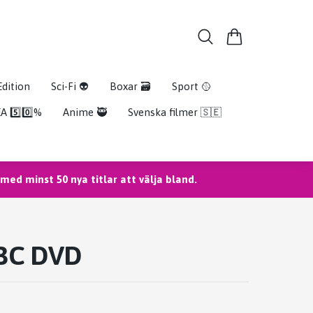
Edition
Sci-Fi 👽
Boxar 🗃️
Sport 🥎
A 5️⃣0️⃣%
Anime 🥷
Svenska filmer 🇸🇪
ed minst 50 nya titlar att välja bland.
 BC DVD