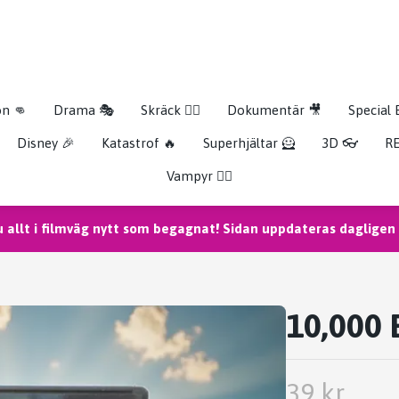
on 👊
Drama 🎭
Skräck 🧟‍♂️
Dokumentär 🎥
Special 
Disney 🎉
Katastrof 🔥
Superhjältar 🦸
3D 👓
RE
Vampyr 🧛‍♀️
u allt i filmväg nytt som begagnat! Sidan uppdateras dagligen m
10,000
39 kr