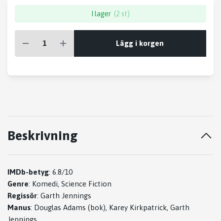
I lager
(2 st)
Lägg i korgen
Beskrivning
IMDb-betyg
:
6.8/10
Genre
:
Komedi, Science Fiction
Regissör
:
Garth Jennings
Manus
:
Douglas Adams (bok), Karey Kirkpatrick, Garth
Jennings