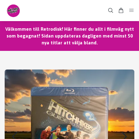
Välkommen till Retrodisk! Här finner du allt i filmväg nytt
som begagnat! Sidan uppdateras dagligen med minst 50
nya titlar att välja bland.