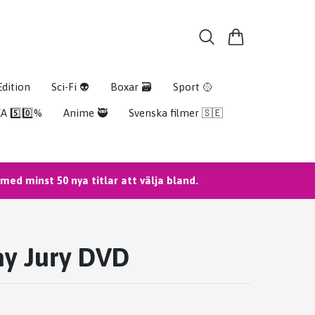
Edition
Sci-Fi 👽
Boxar 🗃️
Sport 🥎
A 5️⃣0️⃣%
Anime 🥷
Svenska filmer 🇸🇪
ed minst 50 nya titlar att välja bland.
y Jury DVD