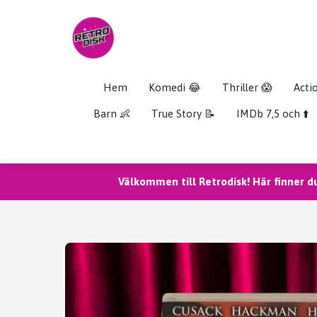
Hem
Komedi 😂
Thriller 😱
Acti
Barn 👶
True Story 📝
IMDb 7,5 och ⬆️
Välkommen till Retrodisk! Här finner d