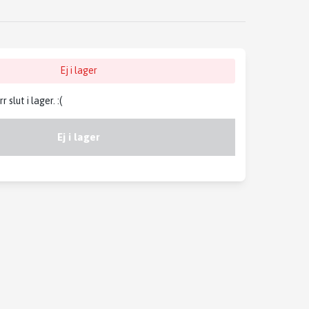
Ej i lager
slut i lager. :(
Ej i lager