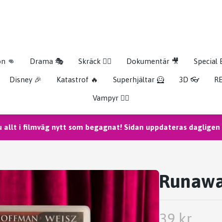
on 👊
Drama 🎭
Skräck 🧟‍♂️
Dokumentär 🎥
Special 
Disney 🎉
Katastrof 🔥
Superhjältar 🦸
3D 👓
RE
Vampyr 🧛‍♀️
u allt i filmväg nytt som begagnat! Sidan uppdateras dagligen m
Runawa
39 kr