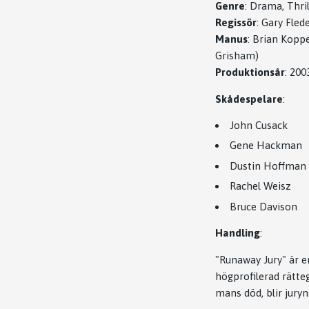
Genre
:
Drama, Thril
Regissör
:
Gary Fled
Manus
:
Brian Koppe
Grisham)
Produktionsår
:
200
Skådespelare
:
John Cusack
Gene Hackman
Dustin Hoffman
Rachel Weisz
Bruce Davison
Handling
:
"Runaway Jury" är e
högprofilerad rätte
mans död, blir jur