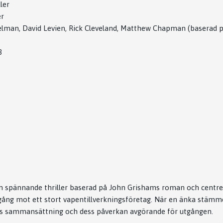
ler
er
lman, David Levien, Rick Cleveland, Matthew Chapman (baserad 
3
n spännande thriller baserad på John Grishams roman och centre
gång mot ett stort vapentillverkningsföretag. När en änka stämme
yns sammansättning och dess påverkan avgörande för utgången.