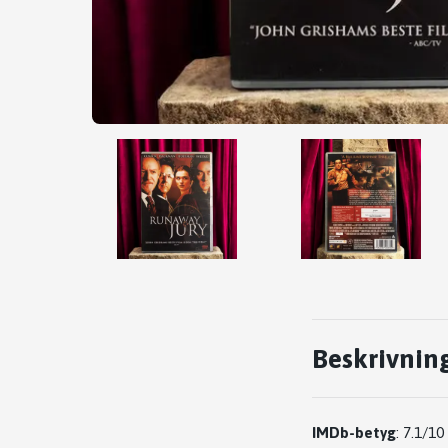
Beskrivnin
IMDb-betyg
:
7.1/10